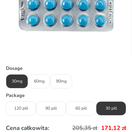
Dosage
30mg
60mg
90mg
Package
120 pill
90 pill
60 pill
30 pill
Cena całkowita:
205,35
zł
171,12
zł