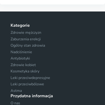
Kategorie
Zdrowie mężczyzn
Zaburzenia erekcji
Ogólny stan zdrowia
Nadciśnienie
Antybiotyki
Zdrowie kobiet
Kosmetyka skóry
Leki przeciwdepresyjne
Leki przeciwbólowe
Astma
Przydatna informacja
O nas