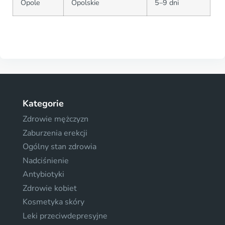
Opole
Opolskie
5–9 dni
Kategorie
Zdrowie mężczyzn
Zaburzenia erekcji
Ogólny stan zdrowia
Nadciśnienie
Antybiotyki
Zdrowie kobiet
Kosmetyka skóry
Leki przeciwdepresyjne