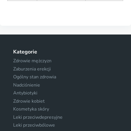
Kategorie
Zdrowie mężczyzn
Zaburzenia erekcji
Ogólny stan zdrowia
Nadciśnienie
Antybiotyki
Zdrowie kobiet
Kosmetyka skóry
Leki przeciwdepresyjne
Leki przeciwbólowe