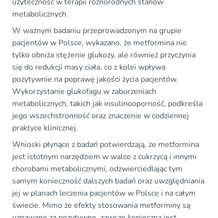
użyteczność w terapii różnorodnych stanów
metabolicznych.
W ważnym badaniu przeprowadzonym na grupie
pacjentów w Polsce, wykazano, że metformina nie
tylko obniża stężenie glukozy, ale również przyczynia
się do redukcji masy ciała, co z kolei wpływa
pozytywnie na poprawę jakości życia pacjentów.
Wykorzystanie glukofagu w zaburzeniach
metabolicznych, takich jak insulinooporność, podkreśla
jego wszechstronność oraz znaczenie w codziennej
praktyce klinicznej.
Wnioski płynące z badań potwierdzają, że metformina
jest istotnym narzędziem w walce z cukrzycą i innymi
chorobami metabolicznymi, odzwierciedlając tym
samym konieczność dalszych badań oraz uwzględniania
jej w planach leczenia pacjentów w Polsce i na całym
świecie. Mimo że efekty stosowania metforminy są
uznawane za pozytywne, zawsze konieczna jest