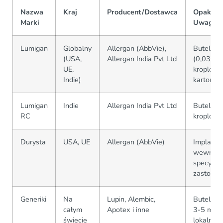
Nazwa
Kraj
Producent/Dostawca
Opakowa
Marki
Uwagi
Lumigan
Globalny
Allergan (AbbVie),
Butelka 
(USA,
Allergan India Pvt Ltd
(0,03% w
UE,
kroplomie
Indie)
karton
Lumigan
Indie
Allergan India Pvt Ltd
Butelka 
RC
kroplomi
Durysta
USA, UE
Allergan (AbbVie)
Implant
wewnątr
specyfic
zastosow
Generiki
Na
Lupin, Alembic,
Butelki p
całym
Apotex i inne
3-5 mL (
świecie
lokalne r