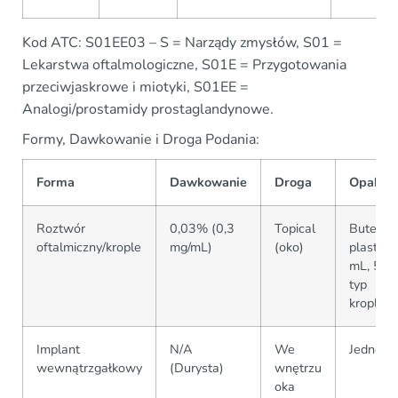
Kod ATC: S01EE03 – S = Narządy zmysłów, S01 =
Lekarstwa oftalmologiczne, S01E = Przygotowania
przeciwjaskrowe i miotyki, S01EE =
Analogi/prostamidy prostaglandynowe.
Formy, Dawkowanie i Droga Podania:
Forma
Dawkowanie
Droga
Opakow
Roztwór
0,03% (0,3
Topical
Butelka
oftalmiczny/krople
mg/mL)
(oko)
plastik
mL, 5 m
typ
kroplom
Implant
N/A
We
Jednora
wewnątrzgałkowy
(Durysta)
wnętrzu
oka