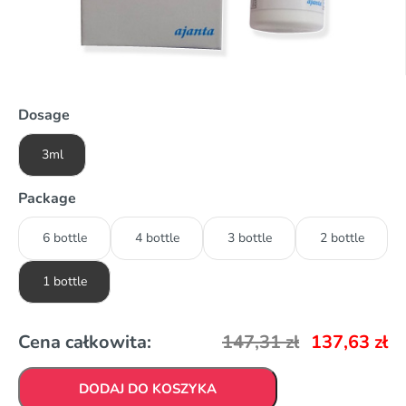
Dosage
3ml
Package
6 bottle
4 bottle
3 bottle
2 bottle
1 bottle
Cena całkowita:
147,31
zł
137,63
zł
DODAJ DO KOSZYKA