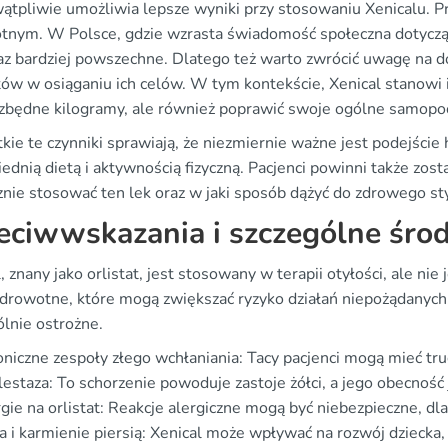
wątpliwie umożliwia lepsze wyniki przy stosowaniu Xenicalu. 
tnym. W Polsce, gdzie wzrasta świadomość społeczna dotycząca
raz bardziej powszechne. Dlatego też warto zwrócić uwagę na do
tów w osiąganiu ich celów. W tym kontekście, Xenical stanowi i
 zbędne kilogramy, ale również poprawić swoje ogólne samopoc
ie te czynniki sprawiają, że niezmiernie ważne jest podejście 
dnią dietą i aktywnością fizyczną. Pacjenci powinni także zost
nie stosować ten lek oraz w jaki sposób dążyć do zdrowego sty
eciwwskazania i szczególne środ
, znany jako orlistat, jest stosowany w terapii otyłości, ale ni
zdrowotne, które mogą zwiększać ryzyko działań niepożądanych
ólnie ostrożne.
niczne zespoły złego wchłaniania: Tacy pacjenci mogą mieć tr
estaza: To schorzenie powoduje zastoje żółci, a jego obecnoś
gie na orlistat: Reakcje alergiczne mogą być niebezpieczne, dla
a i karmienie piersią: Xenical może wpływać na rozwój dziecka