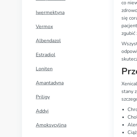
co nie
zdrowo
Iwermektyna
się co
pacjen
Vermox
zgubić
Albendazol
Wszystk
odpowie
Estradiol
skutecz
Prz
Loniten
Amantadyna
Xenical
stany 
Priligy
szczeg
Chro
Addyi
Chol
Aler
Amoksycylina
Ciąż