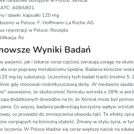
wy handlowe dostępne w Polsce: Xenical
 ATC: A08AB01
y i dawki: kapsułki 120 mg
ducenci w Polsce: F. Hoffmann-La Roche AG
us rejestracji w Polsce: Recepta
ifikacja: Rx
nowsze Wyniki Badań
 pacjenci, jak i lekarze coraz częściej zwracają uwagę na skute
iała oraz poprawy metabolizmu lipidów. Badania kliniczne wska
120 mg tej substancji. Uczestnicy tych badań tracili średnio 5
ólnie gdy stosowali niskotłuszczową dietę. W niedawno opubl
ne" zauważono, że skuteczność Xenicalu wzrosła o 28% w poró
czają dodatkowych dowodów na to, że Xenical może być pomoc
zania. Co więcej, badania podkreślają korzystny wpływ orlista
zowej, co prowadzi do zmniejszenia obwodu talii. Te efekty spr
ów cierpiących na kliniczną otyłość. Zmiany w stylu życia, w 
ie leczenia. W Polsce kładzie się coraz większy nacisk na ed