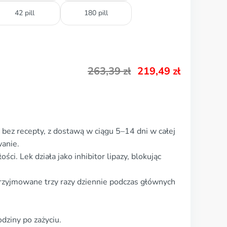
42 pill
180 pill
263,39
zł
219,49
zł
bez recepty, z dostawą w ciągu 5–14 dni w całej
anie.
ści. Lek działa jako inhibitor lipazy, blokując
rzyjmowane trzy razy dziennie podczas głównych
odziny po zażyciu.