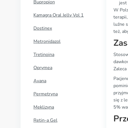
Bupropion
jest
W Pols
Kamagra Oral Jelly Vol 1
terapii
luźne 
Dostinex
też, ab
Zas
Metronidazol
Tretinoina
Stosow
dawkow
Oprymea
Zaleca
Pacjen
Avana
pominię
przyjm
Permetryna
się z l
Meklizyna
5% wag
Prz
Retin-a Gel