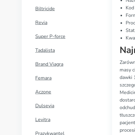
Naz
Kod
Biltricide
Form
Revia
Pro
Stat
Super P-force
Kwal
Naj
Tadalista
Zarówno
Brand Viagra
masy c
dawki 
Femara
szczeg
Aczone
Medici
dostar
Dulsevia
odchud
tłuszc
Levitra
pacjent
proces
Prazykwantel