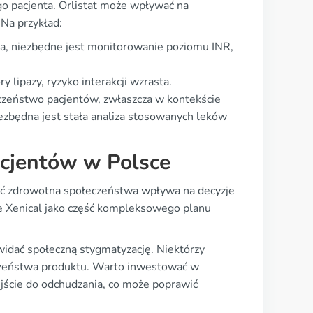
ego pacjenta. Orlistat może wpływać na
 Na przykład:
a, niezbędne jest monitorowanie poziomu INR,
y lipazy, ryzyko interakcji wzrasta.
eczeństwo pacjentów, zwłaszcza w kontekście
iezbędna jest stała analiza stosowanych leków
acjentów w Polsce
ść zdrowotna społeczeństwa wpływa na decyzje
je Xenical jako część kompleksowego planu
widać społeczną stygmatyzację. Niektórzy
eczeństwa produktu. Warto inwestować w
jście do odchudzania, co może poprawić