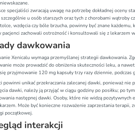
 niewskazane.
ce specjaliści zwracają uwagę na potrzebę dokładnej oceny st
, szczególnie u osób starszych oraz tych z chorobami wątroby cz
stolce, wzdęcia czy bóle brzucha, powinny być znane każdemu, 
y pacjenci zachowali ostrożność i konsultowali się z lekarzem
ady dawkowania
anie Xenicalu wymaga przemyślanej strategii dawkowania. Zgo
anie może prowadzić do obniżenia skuteczności leku, a nawet 
 się przyjmowanie 120 mg kapsuły trzy razy dziennie, podczas 
ci powinni unikać przekraczania zalecanej dawki, ponieważ nie
cia dawki, należy ją przyjąć w ciągu godziny po posiłku; po tym
owania następnej dawki. Osoby, które nie widzą pozytywnych 
ekarzem. Może być konieczne rozważenie zaprzestania terapii, z
i początkowej.
egląd interakcji