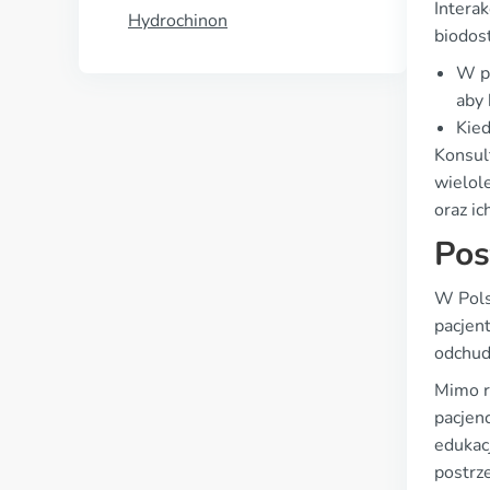
Interak
Hydrochinon
biodost
W pr
aby 
Kied
Konsul
wielol
oraz ic
Pos
W Pols
pacjen
odchud
Mimo r
pacjen
edukac
postrz