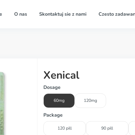
e
O nas
Skontaktuj sie z nami
Czesto zadawan
Xenical
Dosage
60mg
120mg
Package
120 pill
90 pill