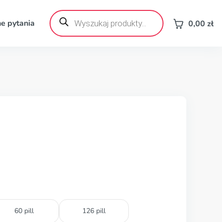
Wyszukiwarka
produktów
e pytania
0,00
zł
60 pill
126 pill