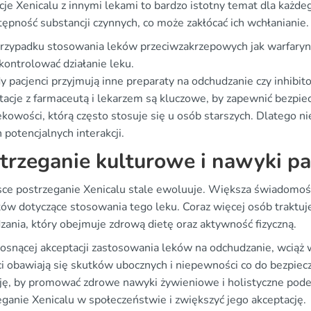
cje Xenicalu z innymi lekami to bardzo istotny temat dla każd
ępność substancji czynnych, co może zakłócać ich wchłanianie.
zypadku stosowania leków przeciwzakrzepowych jak warfaryn
kontrolować działanie leku.
y pacjenci przyjmują inne preparaty na odchudzanie czy inhibitor
tacje z farmaceutą i lekarzem są kluczowe, by zapewnić bezpi
ekowości, którą często stosuje się u osób starszych. Dlatego n
h potencjalnych interakcji.
trzeganie kulturowe i nawyki p
ce postrzeganie Xenicalu stale ewoluuje. Większa świadomo
tów dotyczące stosowania tego leku. Coraz więcej osób traktu
zania, który obejmuje zdrową dietę oraz aktywność fizyczną.
osnącej akceptacji zastosowania leków na odchudzanie, wciąż 
ci obawiają się skutków ubocznych i niepewności co do bezpi
ję, by promować zdrowe nawyki żywieniowe i holistyczne pode
eganie Xenicalu w społeczeństwie i zwiększyć jego akceptację.