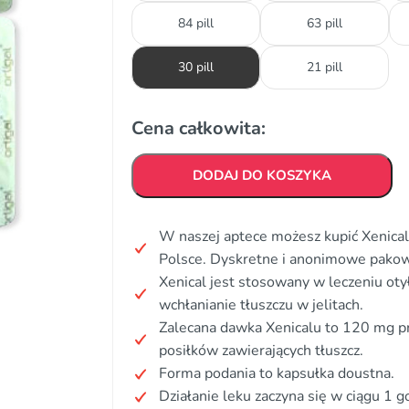
84 pill
63 pill
30 pill
21 pill
Cena całkowita:
DODAJ DO KOSZYKA
W naszej aptece możesz kupić Xenical 
Polsce. Dyskretne i anonimowe pakow
Xenical jest stosowany w leczeniu otyło
wchłanianie tłuszczu w jelitach.
Zalecana dawka Xenicalu to 120 mg p
posiłków zawierających tłuszcz.
Forma podania to kapsułka doustna.
Działanie leku zaczyna się w ciągu 1 g