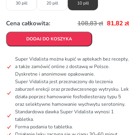
30 pill
20 pill
10 pill
Cena całkowita:
108,83
zł
81,82
zł
DODAJ DO KOSZYKA
Super Vidalista można kupić w aptekach bez recepty,
a także zamówić online z dostawą w Polsce.
Dyskretne i anonimowe opakowanie.
Super Vidalista jest przeznaczony do leczenia
zaburzeń erekcji oraz przedwczesnego wytrysku. Lek
działa poprzez hamowanie fosfodiesterazy typu 5
oraz selektywne hamowanie wychwytu serotoniny.
Standardowa dawka Super Vidalista wynosi 1
tabletka.
Forma podania to tabletka.
Działanie leku zaczyna się w ciągu 30–60 minut.