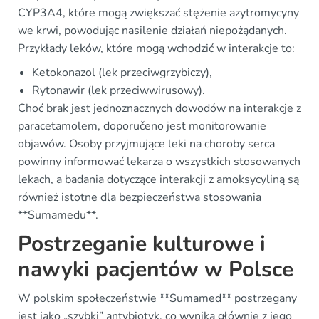
CYP3A4, które mogą zwiększać stężenie azytromycyny
we krwi, powodując nasilenie działań niepożądanych.
Przykłady leków, które mogą wchodzić w interakcje to:
Ketokonazol (lek przeciwgrzybiczy),
Rytonawir (lek przeciwwirusowy).
Choć brak jest jednoznacznych dowodów na interakcje z
paracetamolem, doporučeno jest monitorowanie
objawów. Osoby przyjmujące leki na choroby serca
powinny informować lekarza o wszystkich stosowanych
lekach, a badania dotyczące interakcji z amoksycyliną są
również istotne dla bezpieczeństwa stosowania
**Sumamedu**.
Postrzeganie kulturowe i
nawyki pacjentów w Polsce
W polskim społeczeństwie **Sumamed** postrzegany
jest jako „szybki” antybiotyk, co wynika głównie z jego