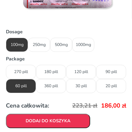
Dosage
100mg
250mg
500mg
1000mg
Package
270 pill
180 pill
120 pill
90 pill
60 pill
360 pill
30 pill
20 pill
Cena całkowita:
223,21
zł
186,00
zł
DODAJ DO KOSZYKA