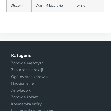
Olsztyn
Warm-Mazurskie
5-9 dni
Kategorie
Zdrowie mężczyzn
Zaburzenia erekcji
Ogólny stan zdrowia
Nadciśnienie
Antybiotyki
Zdrowie kobiet
Kosmetyka skóry
Leki przeciwdepresyjne