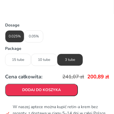
Dosage
0.025%
0.05%
Package
15 tube
10 tube
3 tube
Cena całkowita:
241,07
zł
200,89
zł
DODAJ DO KOSZYKA
W naszej aptece można kupić retin-a krem bez
recepty, z dostawą w ciągu 5–14 dni w całej Polsce.