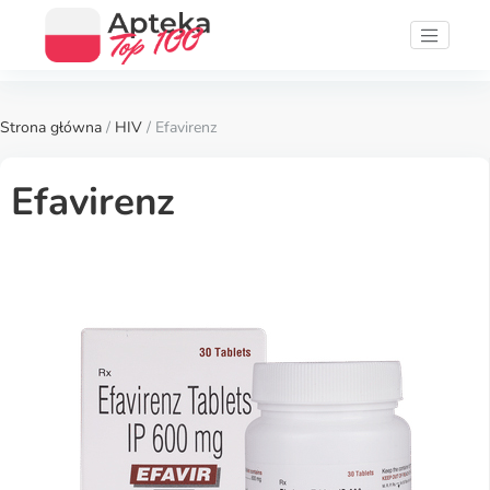
Strona główna
/
HIV
/ Efavirenz
Efavirenz