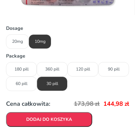
Dosage
20mg
10mg
Package
180 pill
360 pill
120 pill
90 pill
60 pill
30 pill
Cena całkowita:
173,98
zł
144,98
zł
DODAJ DO KOSZYKA