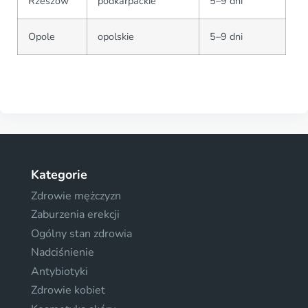
Rzeszów
podkarpackie
5–9 dni
Opole
opolskie
5–9 dni
Kategorie
Zdrowie mężczyzn
Zaburzenia erekcji
Ogólny stan zdrowia
Nadciśnienie
Antybiotyki
Zdrowie kobiet