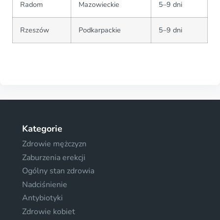
Radom
Mazowieckie
5–9 dni
Rzeszów
Podkarpackie
5–9 dni
Kategorie
Zdrowie mężczyzn
Zaburzenia erekcji
Ogólny stan zdrowia
Nadciśnienie
Antybiotyki
Zdrowie kobiet