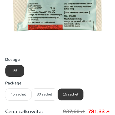
Dosage
1%
Package
45 sachet
30 sachet
15 sachet
Cena całkowita:
937,60
zł
781,33
zł