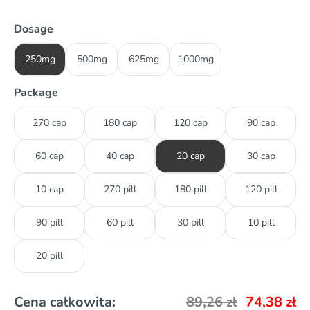
Dosage
250mg
500mg
625mg
1000mg
Package
270 cap
180 cap
120 cap
90 cap
60 cap
40 cap
20 cap
30 cap
10 cap
270 pill
180 pill
120 pill
90 pill
60 pill
30 pill
10 pill
20 pill
Cena całkowita:
89,26
zł
74,38
zł