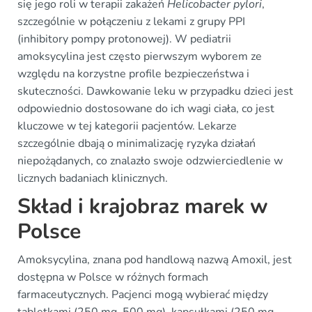
się jego roli w terapii zakażeń
Helicobacter pylori
,
szczególnie w połączeniu z lekami z grupy PPI
(inhibitory pompy protonowej). W pediatrii
amoksycylina jest często pierwszym wyborem ze
względu na korzystne profile bezpieczeństwa i
skuteczności. Dawkowanie leku w przypadku dzieci jest
odpowiednio dostosowane do ich wagi ciała, co jest
kluczowe w tej kategorii pacjentów. Lekarze
szczególnie dbają o minimalizację ryzyka działań
niepożądanych, co znalazło swoje odzwierciedlenie w
licznych badaniach klinicznych.
Skład i krajobraz marek w
Polsce
Amoksycylina, znana pod handlową nazwą Amoxil, jest
dostępna w Polsce w różnych formach
farmaceutycznych. Pacjenci mogą wybierać między
tabletkami (250 mg, 500 mg), kapsułkami (250 mg,