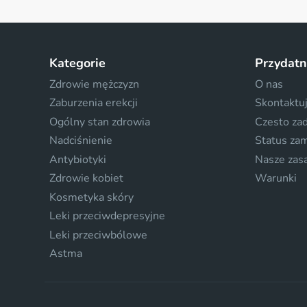
Kategorie
Przydatn
Zdrowie mężczyzn
O nas
Zaburzenia erekcji
Skontaktuj
Ogólny stan zdrowia
Czesto za
Nadciśnienie
Status za
Antybiotyki
Nasze zas
Zdrowie kobiet
Warunki
Kosmetyka skóry
Leki przeciwdepresyjne
Leki przeciwbólowe
Astma