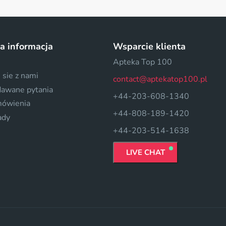
a informacja
Wsparcie klienta
Apteka Top 100
 sie z nami
contact@aptekatop100.pl
dawane pytania
+44-203-608-1340
mówienia
+44-808-189-1420
ady
+44-203-514-1638
LIVE CHAT