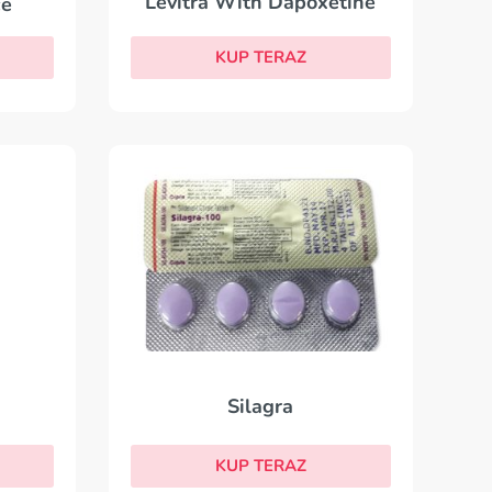
Levitra With Dapoxetine
ce
KUP TERAZ
Silagra
KUP TERAZ