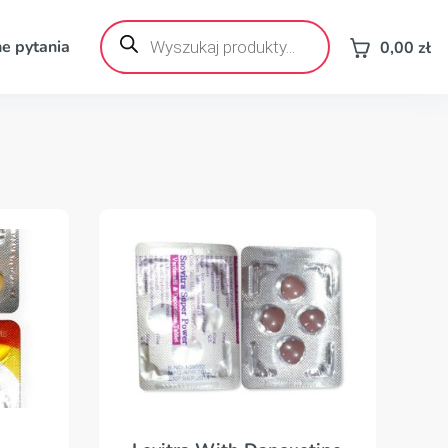
Wyszukiwarka
produktów
e pytania
0,00
zł