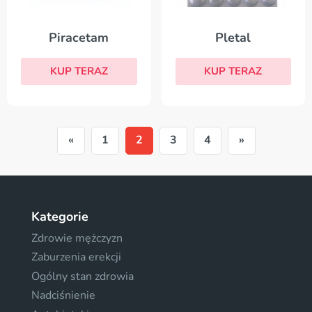
Piracetam
Pletal
KUP TERAZ
KUP TERAZ
«
1
2
3
4
»
Kategorie
Zdrowie mężczyzn
Zaburzenia erekcji
Ogólny stan zdrowia
Nadciśnienie